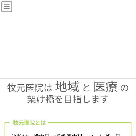
コ
ナ
ン
ビ
テ
ゲ
ン
ー
ツ
シ
へ
ョ
ス
ン
キ
に
ッ
移
プ
動
地域
医療
牧元医院は
と
の
架け橋を目指します
牧元医院とは