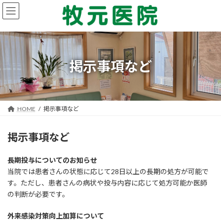
コ
ナ
ン
ビ
テ
ゲ
ン
ー
ツ
シ
へ
ョ
掲示事項など
ス
ン
キ
に
ッ
移
プ
動
HOME
掲示事項など
掲示事項など
長期投与についてのお知らせ
当院では患者さんの状態に応じて28日以上の長期の処方が可能で
す。ただし、患者さんの病状や投与内容に応じて処方可能か医師
の判断が必要です。
外来感染対策向上加算について